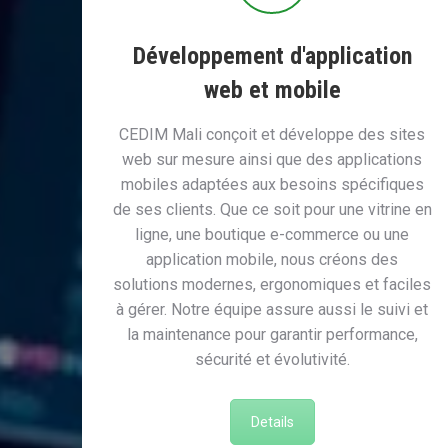
Développement d'application
web et mobile
CEDIM Mali conçoit et développe des sites
web sur mesure ainsi que des applications
mobiles adaptées aux besoins spécifiques
de ses clients. Que ce soit pour une vitrine en
ligne, une boutique e-commerce ou une
application mobile, nous créons des
solutions modernes, ergonomiques et faciles
à gérer. Notre équipe assure aussi le suivi et
la maintenance pour garantir performance,
sécurité et évolutivité.
Details