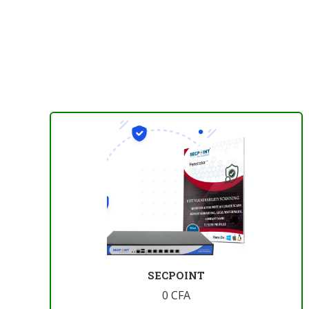
SECPOINT
0
CFA