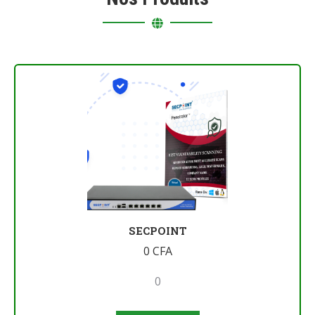
SECPOINT
0
CFA
0