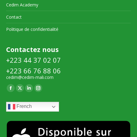
Cedim Academy
Contact
Politique de confidentialité
Contactez nous
+223 44 37 02 07
+223 66 76 88 06
cedim@cedim-mali.com
Trouvez nous sur :
La
La
La
La
page
page
page
page
French
Facebook
X
LinkedIn
Instagram
s'ouvre
s'ouvre
s'ouvre
s'ouvre
dans
dans
dans
dans
une
une
une
une