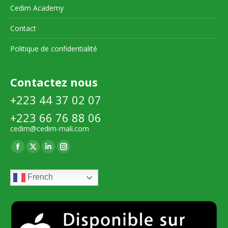
Cedim Academy
Contact
Politique de confidentialité
Contactez nous
+223 44 37 02 07
+223 66 76 88 06
cedim@cedim-mali.com
Trouvez nous sur :
La
La
La
La
page
page
page
page
French
Facebook
X
LinkedIn
Instagram
s'ouvre
s'ouvre
s'ouvre
s'ouvre
dans
dans
dans
dans
une
une
une
une