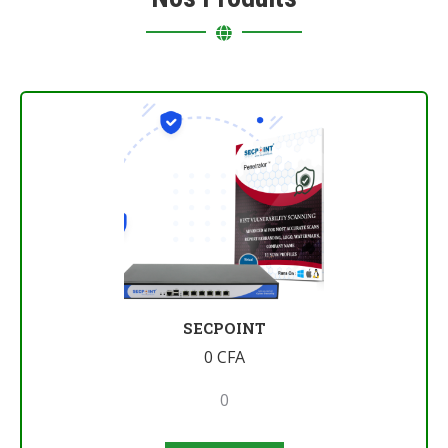
SECPOINT
0
CFA
0