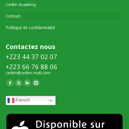
Cedim Academy
Contact
Politique de confidentialité
Contactez nous
+223 44 37 02 07
+223 66 76 88 06
cedim@cedim-mali.com
Trouvez nous sur :
La
La
La
La
page
page
page
page
French
Facebook
X
LinkedIn
Instagram
s'ouvre
s'ouvre
s'ouvre
s'ouvre
dans
dans
dans
dans
une
une
une
une