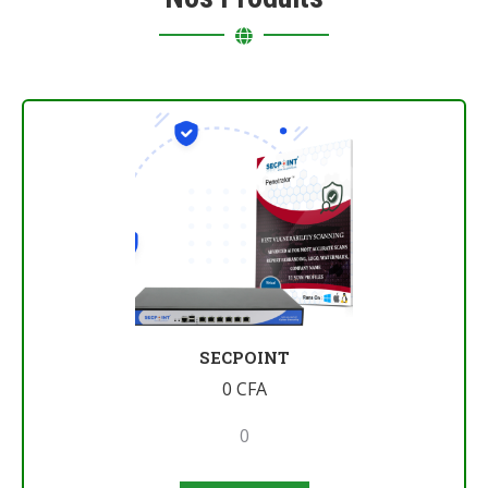
SECPOINT
0
CFA
0