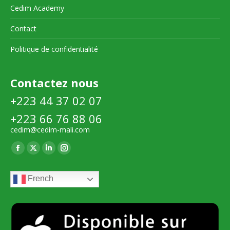
Cedim Academy
Contact
Politique de confidentialité
Contactez nous
+223 44 37 02 07
+223 66 76 88 06
cedim@cedim-mali.com
Trouvez nous sur :
La
La
La
La
page
page
page
page
French
Facebook
X
LinkedIn
Instagram
s'ouvre
s'ouvre
s'ouvre
s'ouvre
dans
dans
dans
dans
une
une
une
une