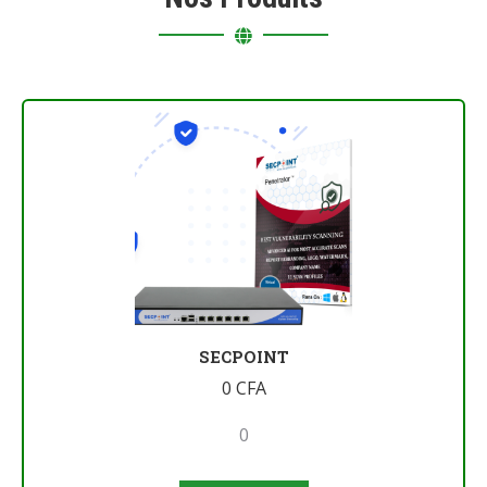
SECPOINT
0
CFA
0