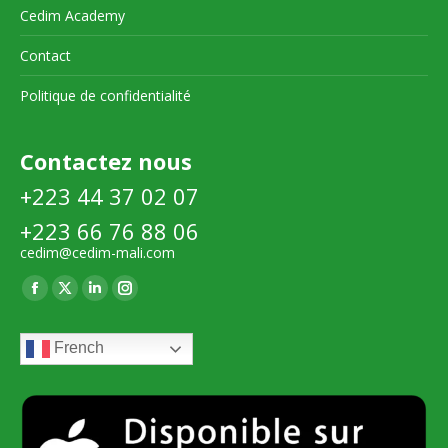
Cedim Academy
Contact
Politique de confidentialité
Contactez nous
+223 44 37 02 07
+223 66 76 88 06
cedim@cedim-mali.com
Trouvez nous sur :
La
La
La
La
page
page
page
page
French
Facebook
X
LinkedIn
Instagram
s'ouvre
s'ouvre
s'ouvre
s'ouvre
dans
dans
dans
dans
une
une
une
une