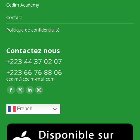
Cedim Academy
Contact
Politique de confidentialité
Contactez nous
+223 44 37 02 07
+223 66 76 88 06
cedim@cedim-mali.com
Trouvez nous sur :
La
La
La
La
page
page
page
page
French
Facebook
X
LinkedIn
Instagram
s'ouvre
s'ouvre
s'ouvre
s'ouvre
dans
dans
dans
dans
une
une
une
une