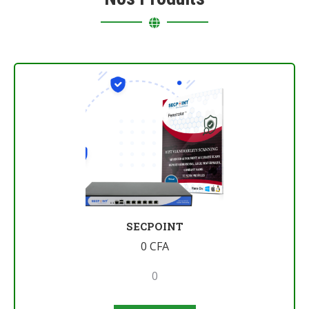
SECPOINT
0
CFA
0