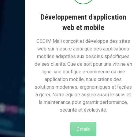
Développement d'application
web et mobile
CEDIM Mali conçoit et développe des sites
web sur mesure ainsi que des applications
mobiles adaptées aux besoins spécifiques
de ses clients. Que ce soit pour une vitrine en
ligne, une boutique e-commerce ou une
application mobile, nous créons des
solutions modernes, ergonomiques et faciles
à gérer. Notre équipe assure aussi le suivi et
la maintenance pour garantir performance,
sécurité et évolutivité.
Details