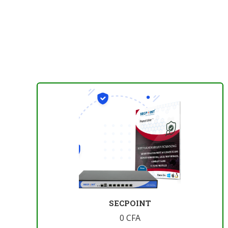
SECPOINT
0
CFA